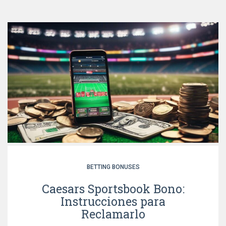
BETTING BONUSES
Caesars Sportsbook Bono:
Instrucciones para
Reclamarlo