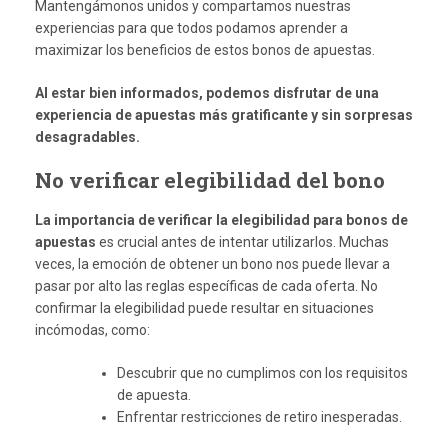
Mantengámonos unidos y compartamos nuestras
experiencias para que todos podamos aprender a
maximizar los beneficios de estos bonos de apuestas.
Al estar bien informados, podemos disfrutar de una
experiencia de apuestas más gratificante y sin sorpresas
desagradables.
No verificar elegibilidad del bono
La importancia de verificar la elegibilidad para bonos de
apuestas
es crucial antes de intentar utilizarlos. Muchas
veces, la emoción de obtener un bono nos puede llevar a
pasar por alto las reglas específicas de cada oferta. No
confirmar la elegibilidad puede resultar en situaciones
incómodas, como:
Descubrir que no cumplimos con los requisitos
de apuesta.
Enfrentar restricciones de retiro inesperadas.