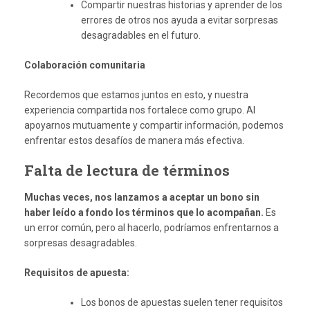
Compartir nuestras historias y aprender de los
errores de otros nos ayuda a evitar sorpresas
desagradables en el futuro.
Colaboración comunitaria
Recordemos que estamos juntos en esto, y nuestra
experiencia compartida nos fortalece como grupo. Al
apoyarnos mutuamente y compartir información, podemos
enfrentar estos desafíos de manera más efectiva.
Falta de lectura de términos
Muchas veces, nos lanzamos a aceptar un bono sin
haber leído a fondo los términos que lo acompañan.
Es
un error común, pero al hacerlo, podríamos enfrentarnos a
sorpresas desagradables.
Requisitos de apuesta:
Los bonos de apuestas suelen tener requisitos