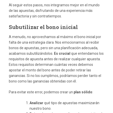
Al seguir estos pasos, nos integramos mejor en el mundo
de las apuestas, disfrutando de una experiencia más
satisfactoria y sin contratiempos.
Subutilizar el bono inicial
A menudo, no aprovechamos al máximo el bono inicial por
falta de una estrategia clara. Nos emocionamos al recibir
bonos de apuestas, pero sin una planificación adecuada,
acabamos subutilizándolos.
Es crucial
que entendamos los
requisitos de apuesta antes de realizar cualquier apuesta.
Estos requisitos determinan cuántas veces debemos
apostar el monto del bono antes de poder retirar las
ganancias. Si no los cumplimos, podríamos perder tanto el
bono como las ganancias obtenidas con él.
Para evitar este error, podemos crear un
plan sólido
:
Analizar
qué tipo de apuestas maximizarán
nuestro bono.