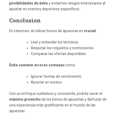
posibilidades de éxito
y evitamos riesgos innecesarios al
apostar en eventos deportivos específicos.
Conclusion
En resumen, al utilizar bonos de apuestas es
crucial
:
Leer y entender los términos.
Respetar los requisitos y restricciones.
Comparar las ofertas disponibles.
Evita cometer errores comunes
como:
Ignorar fechas de vencimiento.
Apostar en exceso.
Con un enfoque cuidadoso y consciente, podrás sacar el
máximo provecho
de los bonos de apuestas y disfrutar de
una experiencia más gratificante en el mundo de las
apuestas.