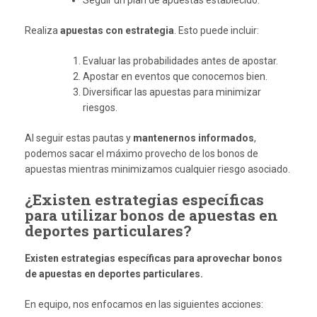
Realiza
apuestas con estrategia
. Esto puede incluir:
Evaluar las probabilidades antes de apostar.
Apostar en eventos que conocemos bien.
Diversificar las apuestas para minimizar
riesgos.
Al seguir estas pautas y
mantenernos informados
,
podemos sacar el máximo provecho de los bonos de
apuestas mientras minimizamos cualquier riesgo asociado.
¿Existen estrategias específicas
para utilizar bonos de apuestas en
deportes particulares?
Existen estrategias específicas para aprovechar bonos
de apuestas en deportes particulares.
En equipo, nos enfocamos en las siguientes acciones: