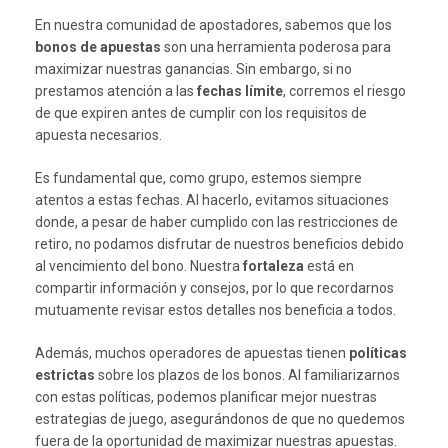
En nuestra comunidad de apostadores, sabemos que los
bonos de apuestas
son una herramienta poderosa para
maximizar nuestras ganancias. Sin embargo, si no
prestamos atención a las
fechas límite
, corremos el riesgo
de que expiren antes de cumplir con los requisitos de
apuesta necesarios.
Es fundamental que, como grupo, estemos siempre
atentos a estas fechas. Al hacerlo, evitamos situaciones
donde, a pesar de haber cumplido con las restricciones de
retiro, no podamos disfrutar de nuestros beneficios debido
al vencimiento del bono. Nuestra
fortaleza
está en
compartir información y consejos, por lo que recordarnos
mutuamente revisar estos detalles nos beneficia a todos.
Además, muchos operadores de apuestas tienen
políticas
estrictas
sobre los plazos de los bonos. Al familiarizarnos
con estas políticas, podemos planificar mejor nuestras
estrategias de juego, asegurándonos de que no quedemos
fuera de la oportunidad de maximizar nuestras apuestas.