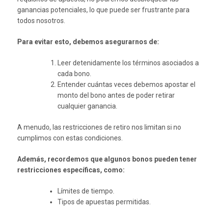
ganancias potenciales, lo que puede ser frustrante para
todos nosotros.
Para evitar esto, debemos asegurarnos de:
Leer detenidamente los términos asociados a
cada bono.
Entender cuántas veces debemos apostar el
monto del bono antes de poder retirar
cualquier ganancia.
A menudo, las restricciones de retiro nos limitan si no
cumplimos con estas condiciones.
Además, recordemos que algunos bonos pueden tener
restricciones específicas, como:
Límites de tiempo.
Tipos de apuestas permitidas.