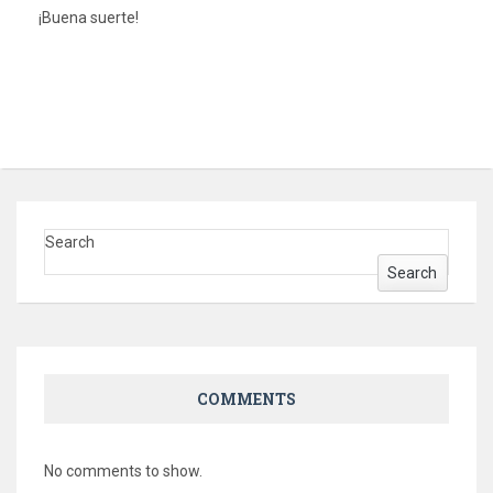
¡Buena suerte!
Search
Search
COMMENTS
No comments to show.