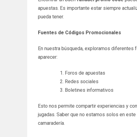
apuestas. Es importante estar siempre actuali
pueda tener.
Fuentes de Códigos Promocionales
En nuestra búsqueda, exploramos diferentes 
aparecer:
Foros de apuestas
Redes sociales
Boletines informativos
Esto nos permite compartir experiencias y co
jugadas. Saber que no estamos solos en este 
camaradería.