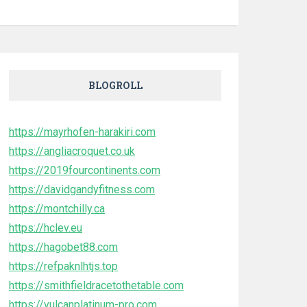
BLOGROLL
https://mayrhofen-harakiri.com
https://angliacroquet.co.uk
https://2019fourcontinents.com
https://davidgandyfitness.com
https://montchilly.ca
https://hclev.eu
https://hagobet88.com
https://refpaknlhtjs.top
https://smithfieldracetothetable.com
https://vulcanplatinum-pro.com