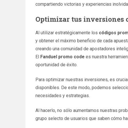
compartiendo victorias y experiencias inolvida
Optimizar tus inversiones 
Al utilizar estratégicamente los
códigos pro
y obtener el máximo beneficio de cada apues
creando una comunidad de apostadores inteli
El
Fanduel promo code
es nuestra herramien
oportunidad de éxito.
Para optimizar nuestras inversiones, es crucia
disponibles. De este modo, podemos seleccion
necesidades y estrategias.
Al hacerlo, no sólo aumentamos nuestras prob
grupo selecto de usuarios que saben cómo ha