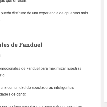
jas que ofrecen.
 pueda disfrutar de una experiencia de apuestas más
.
les de Fanduel
l
omocionales de Fanduel para maximizar nuestras
rlo:
una comunidad de apostadores inteligentes.
dades de ganar.
ser la clave para dar ese paso extra en nuestras