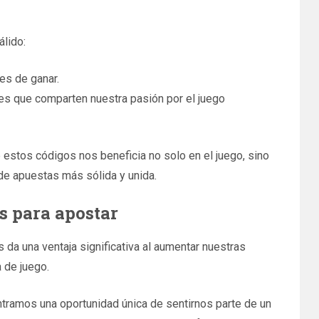
lido:
es de ganar.
s que comparten nuestra pasión por el juego
 estos códigos nos beneficia no solo en el juego, sino
de apuestas más sólida y unida.
s para apostar
 da una ventaja significativa al aumentar nuestras
a de juego.
ntramos una oportunidad única de sentirnos parte de un