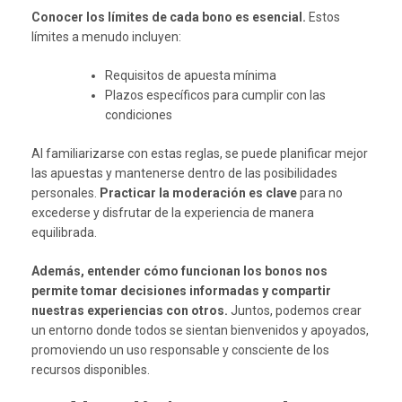
Conocer los límites de cada bono es esencial.
Estos
límites a menudo incluyen:
Requisitos de apuesta mínima
Plazos específicos para cumplir con las
condiciones
Al familiarizarse con estas reglas, se puede planificar mejor
las apuestas y mantenerse dentro de las posibilidades
personales.
Practicar la moderación es clave
para no
excederse y disfrutar de la experiencia de manera
equilibrada.
Además, entender cómo funcionan los bonos nos
permite tomar decisiones informadas y compartir
nuestras experiencias con otros.
Juntos, podemos crear
un entorno donde todos se sientan bienvenidos y apoyados,
promoviendo un uso responsable y consciente de los
recursos disponibles.