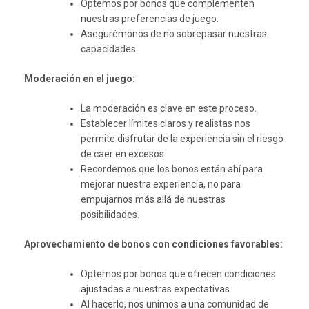
Optemos por bonos que complementen
nuestras preferencias de juego.
Asegurémonos de no sobrepasar nuestras
capacidades.
Moderación en el juego:
La moderación es clave en este proceso.
Establecer límites claros y realistas nos
permite disfrutar de la experiencia sin el riesgo
de caer en excesos.
Recordemos que los bonos están ahí para
mejorar nuestra experiencia, no para
empujarnos más allá de nuestras
posibilidades.
Aprovechamiento de bonos con condiciones favorables:
Optemos por bonos que ofrecen condiciones
ajustadas a nuestras expectativas.
Al hacerlo, nos unimos a una comunidad de