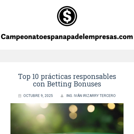
Campeonatoesp
– Be
Top 10 prácticas responsables
con Betting Bonuses
OCTUBRE 9, 2025
ING. IVÁN IRIZARRY TERCERO