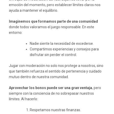
emoción del momento, pero establecer límites claros nos
ayuda a mantener el equilibrio.
Imaginemos que formamos parte de una comunidad
donde todos valoramos el juego responsable. En este
entorno:
Nadie siente la necesidad de excederse.
Compartimos experiencias y consejos para
disfrutar sin perder el control.
Jugar con moderación no solo nos protege a nosotros, sino
que también refuerza el sentido de pertenencia y cuidado
mutuo dentro de nuestra comunidad.
Aprovechar los bonos puede ser una gran ventaja
, pero
siempre con la conciencia de no sobrepasar nuestros
límites. Al hacerlo:
Respetamos nuestras finanzas.