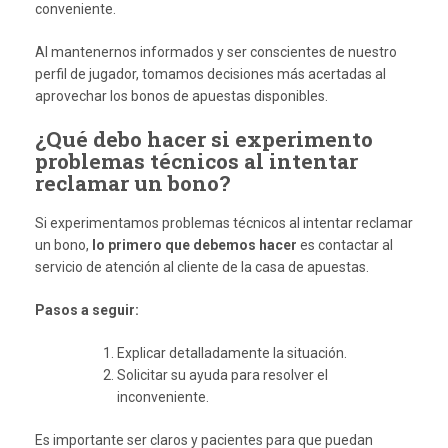
conveniente.
Al mantenernos informados y ser conscientes de nuestro
perfil de jugador, tomamos decisiones más acertadas al
aprovechar los bonos de apuestas disponibles.
¿Qué debo hacer si experimento
problemas técnicos al intentar
reclamar un bono?
Si experimentamos problemas técnicos al intentar reclamar
un bono,
lo primero que debemos hacer
es contactar al
servicio de atención al cliente de la casa de apuestas.
Pasos a seguir:
Explicar detalladamente la situación.
Solicitar su ayuda para resolver el
inconveniente.
Es importante ser claros y pacientes para que puedan