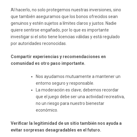
Al hacerlo, no solo protegemos nuestras inversiones, sino
que también aseguramos que los bonos ofrecidos sean
genuinos y estén sujetos a límites claros y justos. Nadie
quiere sentirse engañado, por lo que es importante
investigar si el sitio tiene licencias válidas y está regulado
por autoridades reconocidas.
Compartir experiencias y recomendaciones en
comunidad es otro paso importante.
Nos ayudamos mutuamente a mantener un
entorno seguro y responsable.
La moderación es clave; debemos recordar
que el juego debe ser una actividad recreativa,
no un riesgo para nuestro bienestar
económico.
Verificar la legitimidad de un sitio también nos ayuda a
evitar sorpresas desagradables en el futuro.