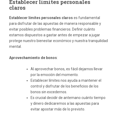
Establecer límites personales
claros
Establecer límites personales claros
es fundamental
para disfrutar de las apuestas de manera responsable y
evitar posibles problemas financieros. Definir cuánto
estamos dispuestos a gastar antes de empezar a jugar
protege nuestro bienestar económico y nuestra tranquilidad
mental.
Aprovechamiento de bonos
:
Al aprovechar bonos, es fácil dejarnos llevar
por la emoción del momento.
Establecer límites nos ayuda a mantener el
control y disfrutar de los beneficios de los
bonos sin excedernos.
Es crucial decidir de antemano cuánto tiempo
y dinero dedicaremos a las apuestas para
evitar apostar más de lo previsto.