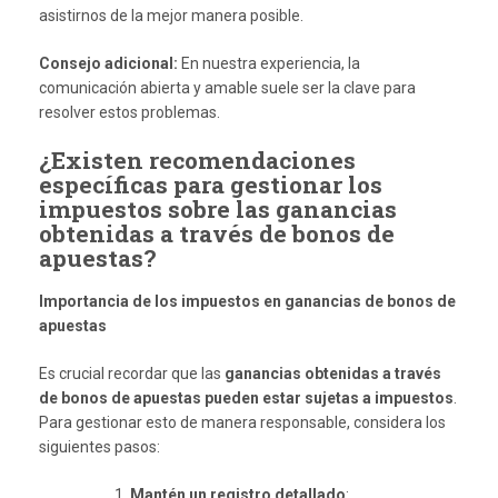
asistirnos de la mejor manera posible.
Consejo adicional:
En nuestra experiencia, la
comunicación abierta y amable suele ser la clave para
resolver estos problemas.
¿Existen recomendaciones
específicas para gestionar los
impuestos sobre las ganancias
obtenidas a través de bonos de
apuestas?
Importancia de los impuestos en ganancias de bonos de
apuestas
Es crucial recordar que las
ganancias obtenidas a través
de bonos de apuestas pueden estar sujetas a impuestos
.
Para gestionar esto de manera responsable, considera los
siguientes pasos:
Mantén un registro detallado
: