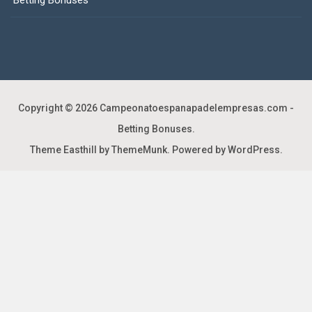
Betting Bonuses
Copyright © 2026
Campeonatoespanapadelempresas.com -
Betting Bonuses
.
Theme Easthill by ThemeMunk
. Powered by
WordPress
.