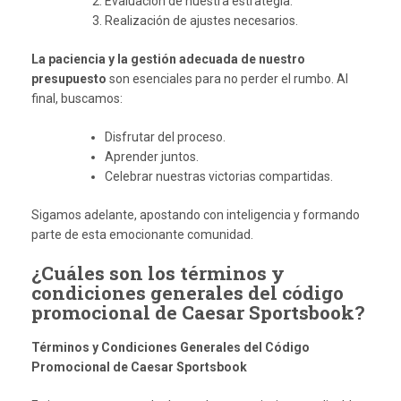
Evaluación de nuestra estrategia.
Realización de ajustes necesarios.
La paciencia y la gestión adecuada de nuestro
presupuesto
son esenciales para no perder el rumbo. Al
final, buscamos:
Disfrutar del proceso.
Aprender juntos.
Celebrar nuestras victorias compartidas.
Sigamos adelante, apostando con inteligencia y formando
parte de esta emocionante comunidad.
¿Cuáles son los términos y
condiciones generales del código
promocional de Caesar Sportsbook?
Términos y Condiciones Generales del Código
Promocional de Caesar Sportsbook