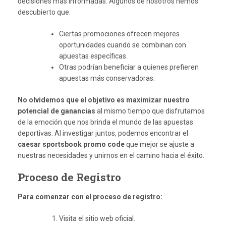
decisiones más informadas. Algunos de nosotros hemos
descubierto que:
Ciertas promociones ofrecen mejores
oportunidades cuando se combinan con
apuestas específicas.
Otras podrían beneficiar a quienes prefieren
apuestas más conservadoras.
No olvidemos que el objetivo es maximizar nuestro
potencial de ganancias
al mismo tiempo que disfrutamos
de la emoción que nos brinda el mundo de las apuestas
deportivas. Al investigar juntos, podemos encontrar el
caesar sportsbook promo code
que mejor se ajuste a
nuestras necesidades y unirnos en el camino hacia el éxito.
Proceso de Registro
Para comenzar con el proceso de registro:
Visita el sitio web oficial.