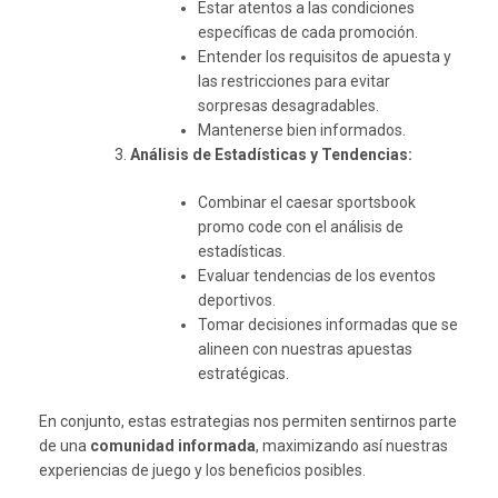
Estar atentos a las condiciones
específicas de cada promoción.
Entender los requisitos de apuesta y
las restricciones para evitar
sorpresas desagradables.
Mantenerse bien informados.
Análisis de Estadísticas y Tendencias:
Combinar el caesar sportsbook
promo code con el análisis de
estadísticas.
Evaluar tendencias de los eventos
deportivos.
Tomar decisiones informadas que se
alineen con nuestras apuestas
estratégicas.
En conjunto, estas estrategias nos permiten sentirnos parte
de una
comunidad informada
, maximizando así nuestras
experiencias de juego y los beneficios posibles.