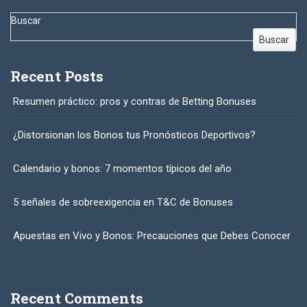
Buscar
Buscar
Recent Posts
Resumen práctico: pros y contras de Betting Bonuses
¿Distorsionan los Bonos tus Pronósticos Deportivos?
Calendario y bonos: 7 momentos típicos del año
5 señales de sobreexigencia en T&C de Bonuses
Apuestas en Vivo y Bonos: Precauciones que Debes Conocer
Recent Comments