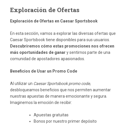
Exploración de Ofertas
Exploración de Ofertas en Caesar Sportsbook
En esta sección, vamos a explorar las diversas ofertas que
Caesar Sportsbook tiene disponibles para sus usuarios.
Descubriremos cómo estas promociones nos ofrecen
más oportunidades de ganar
y sentirnos parte de una
comunidad de apostadores apasionados.
Beneficios de Usar un Promo Code
Al utilizar un
Caesar Sportsbook promo code
,
desbloqueamos beneficios que nos permiten aumentar
nuestras apuestas de manera emocionante y segura.
Imaginemos la emoción de recibir:
Apuestas gratuitas
Bonos por nuestro primer depósito