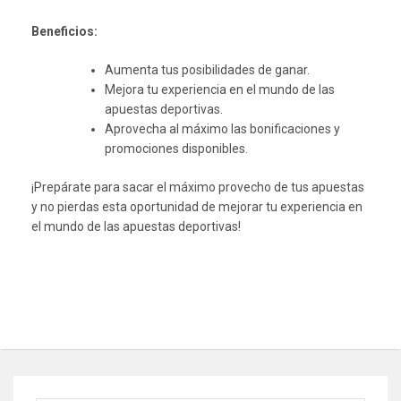
Beneficios:
Aumenta tus posibilidades de ganar.
Mejora tu experiencia en el mundo de las
apuestas deportivas.
Aprovecha al máximo las bonificaciones y
promociones disponibles.
¡Prepárate para sacar el máximo provecho de tus apuestas
y no pierdas esta oportunidad de mejorar tu experiencia en
el mundo de las apuestas deportivas!