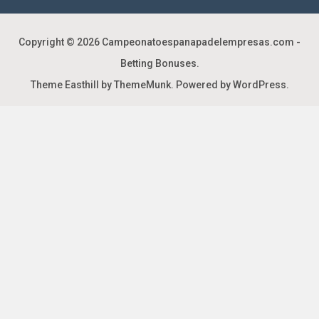
Copyright © 2026
Campeonatoespanapadelempresas.com -
Betting Bonuses
.
Theme Easthill by ThemeMunk
. Powered by
WordPress
.