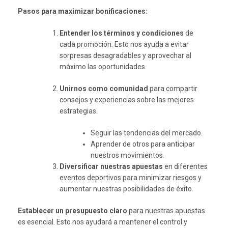
Pasos para maximizar bonificaciones:
Entender los términos y condiciones
de
cada promoción. Esto nos ayuda a evitar
sorpresas desagradables y aprovechar al
máximo las oportunidades.
Unirnos como comunidad
para compartir
consejos y experiencias sobre las mejores
estrategias.
Seguir las tendencias del mercado.
Aprender de otros para anticipar
nuestros movimientos.
Diversificar nuestras apuestas
en diferentes
eventos deportivos para minimizar riesgos y
aumentar nuestras posibilidades de éxito.
Establecer un presupuesto claro
para nuestras apuestas
es esencial. Esto nos ayudará a mantener el control y