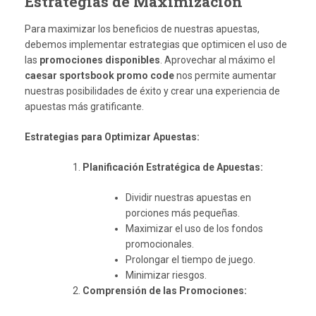
Estrategias de Maximización
Para maximizar los beneficios de nuestras apuestas,
debemos implementar estrategias que optimicen el uso de
las
promociones disponibles
. Aprovechar al máximo el
caesar sportsbook promo code
nos permite aumentar
nuestras posibilidades de éxito y crear una experiencia de
apuestas más gratificante.
Estrategias para Optimizar Apuestas:
Planificación Estratégica de Apuestas:
Dividir nuestras apuestas en
porciones más pequeñas.
Maximizar el uso de los fondos
promocionales.
Prolongar el tiempo de juego.
Minimizar riesgos.
Comprensión de las Promociones: