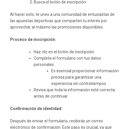
Busca el botón de inscripción.
Al hacer esto, te unes a una comunidad de entusiastas de
las apuestas deportivas que comparten tu interés por
aprovechar al máximo las promociones disponibles.
Proceso de inscripción:
Haz clic en el botón de inscripción.
Completa el formulario con tus datos
personales.
Es esencial proporcionar información
precisa para garantizar una
experiencia sin contratiempos.
Revisa que toda la información esté correcta
antes de continuar.
Confirmación de identidad:
Después de enviar el formulario, recibirás un correo
electrónico de confirmación. Este paso es crucial, ya que