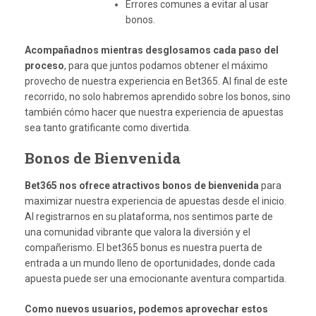
Errores comunes a evitar al usar
bonos.
Acompañadnos mientras desglosamos cada paso del
proceso
, para que juntos podamos obtener el máximo
provecho de nuestra experiencia en Bet365. Al final de este
recorrido, no solo habremos aprendido sobre los bonos, sino
también cómo hacer que nuestra experiencia de apuestas
sea tanto gratificante como divertida.
Bonos de Bienvenida
Bet365 nos ofrece atractivos bonos de bienvenida
para
maximizar nuestra experiencia de apuestas desde el inicio.
Al registrarnos en su plataforma, nos sentimos parte de
una comunidad vibrante que valora la diversión y el
compañerismo. El bet365 bonus es nuestra puerta de
entrada a un mundo lleno de oportunidades, donde cada
apuesta puede ser una emocionante aventura compartida.
Como nuevos usuarios, podemos aprovechar estos