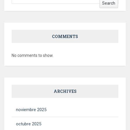
Search
COMMENTS
No comments to show.
ARCHIVES
noviembre 2025
octubre 2025