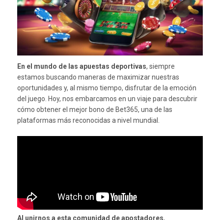
En el mundo de las apuestas deportivas
, siempre
estamos buscando maneras de maximizar nuestras
oportunidades y, al mismo tiempo, disfrutar de la emoción
del juego. Hoy, nos embarcamos en un viaje para descubrir
cómo obtener el mejor bono de Bet365, una de las
plataformas más reconocidas a nivel mundial.
Al unirnos a esta comunidad de apostadores
,