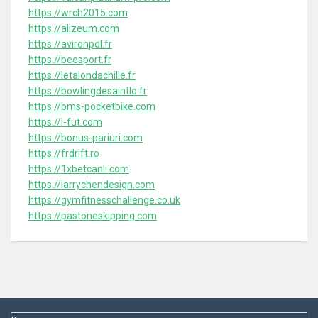
https://wrch2015.com
https://alizeum.com
https://avironpdl.fr
https://beesport.fr
https://letalondachille.fr
https://bowlingdesaintlo.fr
https://bms-pocketbike.com
https://i-fut.com
https://bonus-pariuri.com
https://frdrift.ro
https://1xbetcanli.com
https://larrychendesign.com
https://gymfitnesschallenge.co.uk
https://pastoneskipping.com