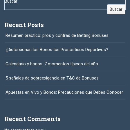
Buscar
Buscar
Recent Posts
Resumen práctico: pros y contras de Betting Bonuses
¿Distorsionan los Bonos tus Pronósticos Deportivos?
Calendario y bonos: 7 momentos típicos del año
5 señales de sobreexigencia en T&C de Bonuses
Apuestas en Vivo y Bonos: Precauciones que Debes Conocer
Recent Comments