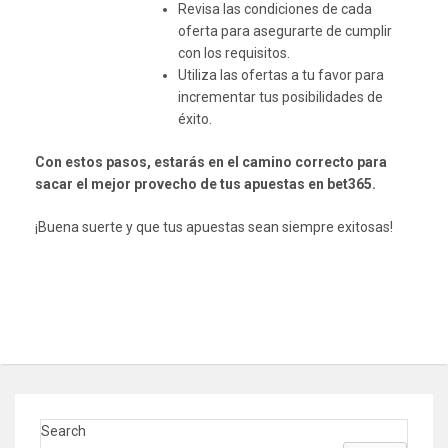
Revisa las condiciones de cada
oferta para asegurarte de cumplir
con los requisitos.
Utiliza las ofertas a tu favor para
incrementar tus posibilidades de
éxito.
Con estos pasos, estarás en el camino correcto para
sacar el mejor provecho de tus apuestas en bet365.
¡Buena suerte y que tus apuestas sean siempre exitosas!
Search