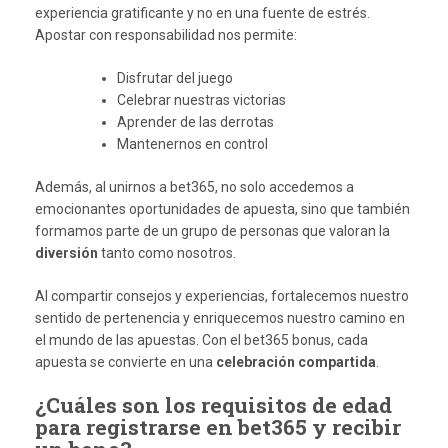
experiencia gratificante y no en una fuente de estrés.
Apostar con responsabilidad nos permite:
Disfrutar del juego
Celebrar nuestras victorias
Aprender de las derrotas
Mantenernos en control
Además, al unirnos a bet365, no solo accedemos a
emocionantes oportunidades de apuesta, sino que también
formamos parte de un grupo de personas que valoran la
diversión
tanto como nosotros.
Al compartir consejos y experiencias, fortalecemos nuestro
sentido de pertenencia y enriquecemos nuestro camino en
el mundo de las apuestas. Con el bet365 bonus, cada
apuesta se convierte en una
celebración compartida
.
¿Cuáles son los requisitos de edad
para registrarse en bet365 y recibir