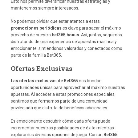
Esto nos permite diversificar nuestras estrategias y
mantenernos siempre interesados.
No podemos olvidar que estar atentos a estas
promociones periódicas
es clave para sacar el máximo
provecho de nuestro
bet365 bonus
. Así, juntos, seguimos
disfrutando de una experiencia de apuestas más rica y
emocionante, sintiéndonos valorados y conectados como
parte de la familia Bet365.
Ofertas Exclusivas
Las ofertas exclusivas de Bet365
nos brindan
oportunidades únicas para aprovechar al máximo nuestras
apuestas. Al acceder a estas promociones especiales,
sentimos que formamos parte de una comunidad
privilegiada que disfruta de beneficios adicionales.
Es emocionante descubrir cómo cada oferta puede
incrementar nuestras posibilidades de éxito mientras
exploramos diversas opciones de juego. Con un
Bet365