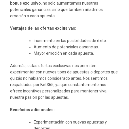
bonus exclusivo
, no solo aumentamos nuestras
potenciales ganancias, sino que también añadimos
emoción a cada apuesta.
Ventajas de las ofertas exclusivas:
Incremento en las posibilidades de éxito.
Aumento de potenciales ganancias.
Mayor emoción en cada apuesta.
Además, estas ofertas exclusivas nos permiten
experimentar con nuevos tipos de apuestas o deportes que
quizás no habíamos considerado antes. Nos sentimos
respaldados por Bet365, ya que constantemente nos
ofrece incentivos personalizados para mantener viva
nuestra pasión por las apuestas.
Beneficios adicionales:
Experimentación con nuevas apuestas y
deportes.