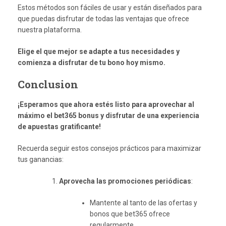
Estos métodos son fáciles de usar y están diseñados para
que puedas disfrutar de todas las ventajas que ofrece
nuestra plataforma.
Elige el que mejor se adapte a tus necesidades y
comienza a disfrutar de tu bono hoy mismo.
Conclusion
¡Esperamos que ahora estés listo para aprovechar al
máximo el bet365 bonus y disfrutar de una experiencia
de apuestas gratificante!
Recuerda seguir estos consejos prácticos para maximizar
tus ganancias:
Aprovecha las promociones periódicas
:
Mantente al tanto de las ofertas y
bonos que bet365 ofrece
regularmente.