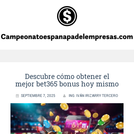
Campeonatoesp
– Be
Descubre cómo obtener el
mejor bet365 bonus hoy mismo
SEPTIEMBRE 7, 2025
ING. IVÁN IRIZARRY TERCERO