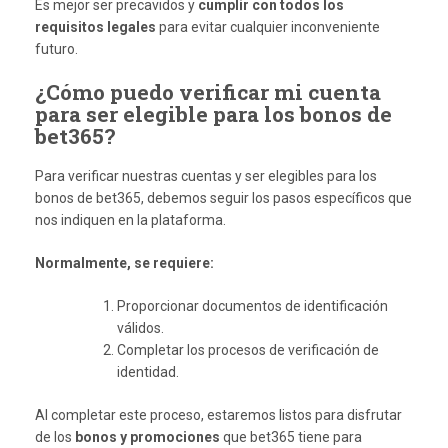
Es mejor ser precavidos y
cumplir con todos los
requisitos legales
para evitar cualquier inconveniente
futuro.
¿Cómo puedo verificar mi cuenta
para ser elegible para los bonos de
bet365?
Para verificar nuestras cuentas y ser elegibles para los
bonos de bet365, debemos seguir los pasos específicos que
nos indiquen en la plataforma.
Normalmente, se requiere:
Proporcionar documentos de identificación
válidos.
Completar los procesos de verificación de
identidad.
Al completar este proceso, estaremos listos para disfrutar
de los
bonos y promociones
que bet365 tiene para